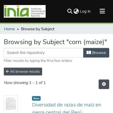
(current)
Log In
Communities & Collections
Home
Browse by Subject
All of DSpace
Browsing by Subject "corn (maize)"
Browse
Filter results by typing the first few letters
All browse results
Now showing
1 - 1 of 1
Item
Diversidad de razas de maíz en
sierra central del Perú