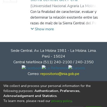
(
Universidad Nacional Agraria La Molina
,
2010-05-17
Con la finalidad de caracterizar, evaluar y
)
Oscanoa Rodríguez, César
Augusto
determinar la relación existente entre las
;
Sevilla, Ricardo
razas de maíz de la Sierra Central del Perú
(Junín, Huancavelica y Ayacucho), para
Show more
conservar y utilizar la diversidad genética
del maíz, se analizaron muestras de semilla
colectadas en campos de agricultores
Sede Central: Av. La Molina 1981 - La Molina. Lima.
(colecciones). Las razas de maíz fueron
Perú - 15024
representadas por 359 colecciones. En
Central telefónica (511) 240-2100 / 240-2350
esas colecciones se observaron 17
características asociadas a cuatro
Correo:
repositorio@inia.gob.pe
componentes principales. Los cuatro
componentes constituyen las variables
We collect and process your personal information for the
sobre las cuales se realizó el análisis de
following purposes:
Authentication, Preferences,
grupos. Como resultado, en la Sierra Central
Acknowledgement and Statistics
.
del Perú se determinaron 12 grupos
To learn more, please read our
privacy policy
.
raciales de maíz.