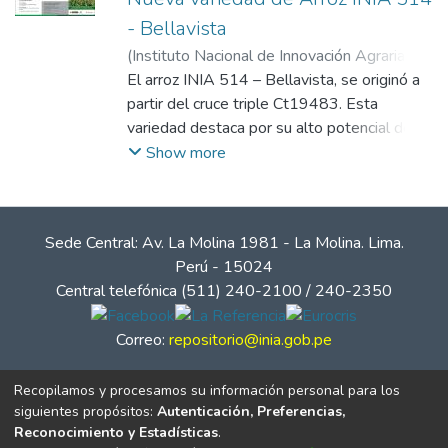
- Bellavista
(
Instituto Nacional de Innovación Agraria
,
2018-12
El arroz INIA 514 – Bellavista, se originó a
)
Instituto Nacional de Innovación
Agraria, INIA
partir del cruce triple Ct19483. Esta
variedad destaca por su alto potencial de
rendimiento hasta (12,0 t/ha) similar a la
Show more
variedad esperanza, tiene un mayor nivel de
resistencia a a Pyricularia grisea a nivel de
hoja y panoja, que las variedades
Sede Central: Av. La Molina 1981 - La Molina. Lima.
comerciales, La Esperanza, La Conquista y
Perú - 15024
Capirona; posee tallo fuerte, dándole una
Central telefónica (511) 240-2100 / 240-2350
característica ventajosa, de mayor
resistente al acame, en comparación con las
Correo:
repositorio@inia.gob.pe
variedades comerciales, La Conquista y
Santa Clara; posee buen rendimiento de
Recopilamos y procesamos su información personal para los
grano pilado entero (mayor a 60%), similar a
siguientes propósitos:
Autenticación, Preferencias,
la variedad INIA 509 - La Esperanza; y,
Reconocimiento y Estadísticas
.
presenta buena calidad culinaria (buen