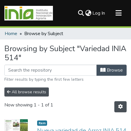
(current)
Log In
Communities & Collections
Home
Browse by Subject
All of DSpace
Browsing by Subject "Variedad INIA
514"
Browse
Filter results by typing the first few letters
All browse results
Now showing
1 - 1 of 1
Item
Nueva variedad de Arroz INIA 514