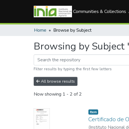
Communities & Collections
Home
Browse by Subject
Browsing by Subject "T
Filter results by typing the first few letters
All browse results
Now showing
1 - 2 of 2
Item
Certificado de 
(
Instituto Nacional 