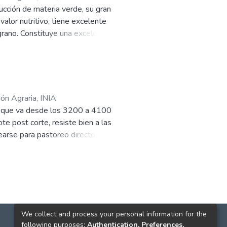
ducción de materia verde, su gran
alor nutritivo, tiene excelente
grano. Constituye una excelente
 un nicho ecológico en el cual la
ión Agraria, INIA
ón que va desde los 3200 a 4100
te post corte, resiste bien a las
earse para pastoreo directo,
 tallo y manchas foliares.
We collect and process your personal information for the
following purposes:
Authentication, Preferences,