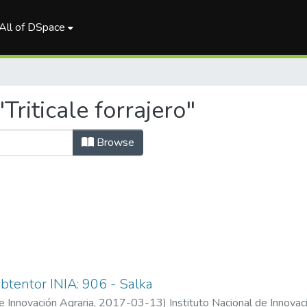
All of DSpace
riticale forrajero"
Browse
Obtentor INIA: 906 - Salka
de Innovación Agraria
,
2017-03-13
)
Instituto Nacional de Innovac