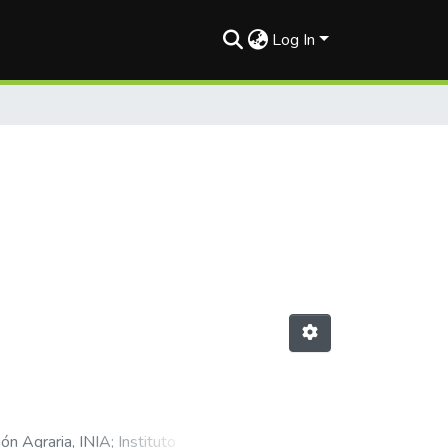
Log In
ión Agraria, INIA
;
Instituto