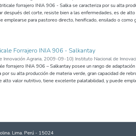
ón Agraria
triticale forrajero INIA 906 - Salka se caracteriza por su alta pro
;
Instituto Nacional de Innovación Agraria, INIA
r después del corte, resiste bien a las enfermedades, es de alto v
de emplearse para pastoreo directo, henificado, ensilado o como 
poca crítica del año en que se produce un déficit forrajero, y ocupa
a considerablemente su producción.
icale Forrajero INIA 906 - Salkantay
de Innovación Agraria
,
2009-09-10
)
Instituto Nacional de Innovac
icale forrajero INIA 906 – Salkantay posee un rango de adaptaci
 por su alta producción de materia verde, gran capacidad de rebro
alto valor nutritivo, tiene excelente palatabilidad, y puede empl
 o como grano. Además, es resistente a la roya de la hoja, roya del
olina. Lima. Perú - 15024