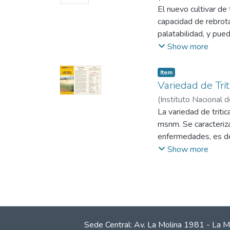
Nacional de Innovaci
El nuevo cultivar de 
capacidad de rebrota
palatabilidad, y pue
alternativa para la é
Show more
avena forrajera baj
Item
Variedad de Trit
(
Instituto Nacional 
La variedad de trit
msnm. Se caracteriza
enfermedades, es de 
henificado, ensilado
Show more
Sede Central: Av. La Molina 1981 - La M