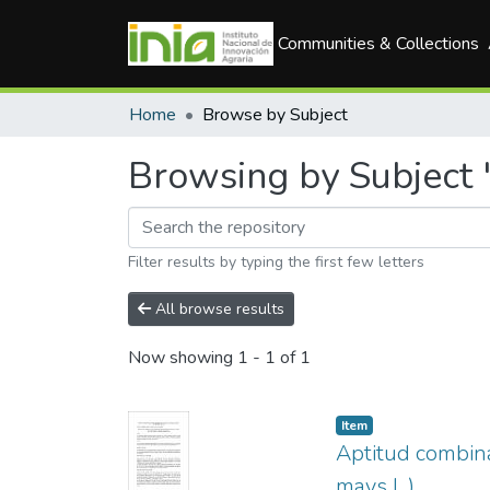
Communities & Collections
Home
Browse by Subject
Browsing by Subject 
Filter results by typing the first few letters
All browse results
Now showing
1 - 1 of 1
Item
Aptitud combina
mays L.)