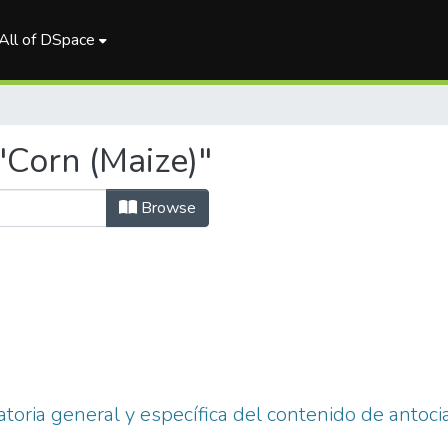
All of DSpace
"Corn (Maize)"
Browse
toria general y específica del contenido de antoc