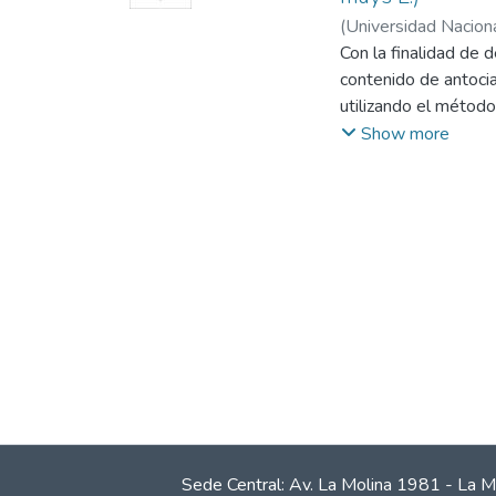
(
Universidad Naciona
Con la finalidad de 
contenido de antocia
utilizando el método
antocianinas en el g
Show more
Sede Central: Av. La Molina 1981 - La M