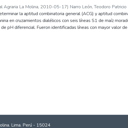
l Agraria La Molina
,
2010-05-17
)
Narro León, Teodoro Patricio
determinar la aptitud combinatoria general (ACG) y aptitud combin
nina en cruzamientos dialélicos con seis líneas S1 de maíz morad
 de pH diferencial. Fueron identificadas líneas con mayor valor
rano y en la coronta de maíz morado.
olina. Lima. Perú - 15024