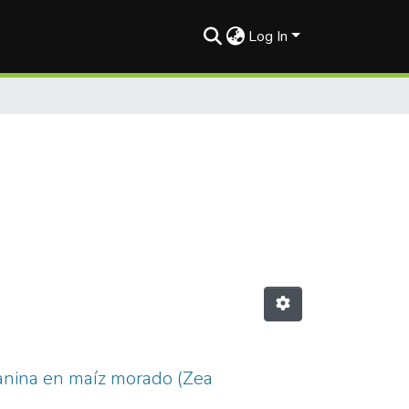
Log In
ianina en maíz morado (Zea