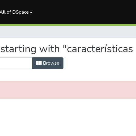
All of DSpace
starting with "característica
Browse