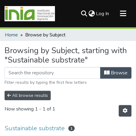
(current)
Log In
Communities & Collections
Home
Browse by Subject
All of DSpace
Browsing by Subject, starting with
"Sustainable substrate"
Browse
Filter results by typing the first few letters
All browse results
Now showing
1 - 1 of 1
Sustainable substrate
1