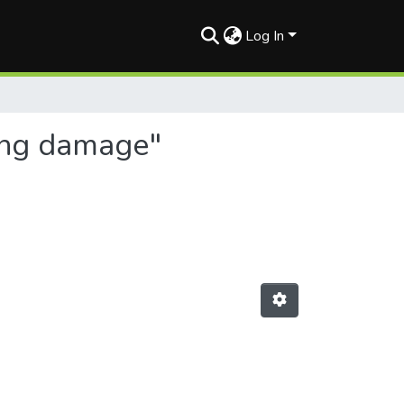
Log In
king damage"