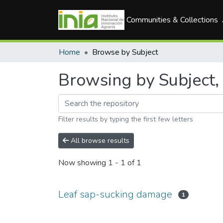
Communities & Collections
Home
Browse by Subject
Browsing by Subject,
Filter results by typing the first few letters
All browse results
Now showing
1 - 1 of 1
Leaf sap-sucking damage
1