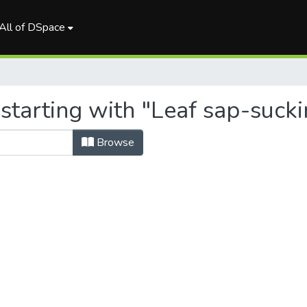
All of DSpace
 starting with "Leaf sap-suc
Browse