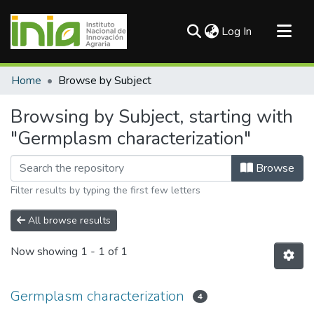
(current)
Log In
Communities & Collections
Home
Browse by Subject
All of DSpace
Browsing by Subject, starting with
"Germplasm characterization"
Browse
Filter results by typing the first few letters
All browse results
Now showing
1 - 1 of 1
Germplasm characterization
4