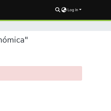
Log In
nómica"