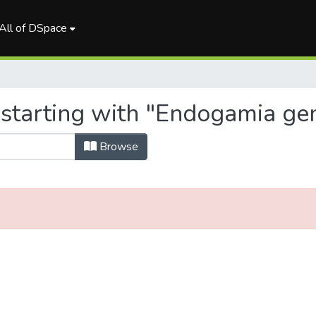
All of DSpace
 starting with "Endogamia ge
Browse