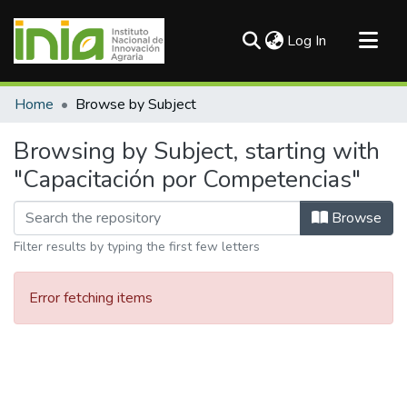
(current)
Log In
Communities & Collections
Home
Browse by Subject
All of DSpace
Browsing by Subject, starting with
"Capacitación por Competencias"
Browse
Filter results by typing the first few letters
Error fetching items