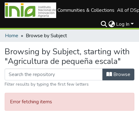
Communities & Collections
All of DS
Log In
Home
Browse by Subject
Browsing by Subject, starting with
"Agricultura de pequeña escala"
Browse
Filter results by typing the first few letters
Error fetching items