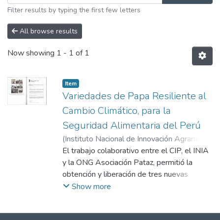
Filter results by typing the first few letters
All browse results
Now showing
1 - 1 of 1
Item
Variedades de Papa Resiliente al
Cambio Climático, para la
Seguridad Alimentaria del Perú
(
Instituto Nacional de Innovación Agraria
,
2020-10-31
El trabajo colaborativo entre el CIP, el INIA
)
Cabrera Hoyos, Héctor
Antonio
y la ONG Asociación Pataz, permitió la
;
Gastelo Benavides, Manuel
Antonio
obtención y liberación de tres nuevas
;
Otiniano Villanueva, Ronal
;
Pacheco del Castillo, Miguel Ángel
variedades de papa: INIA 311 Pallayponcho
;
Show more
Janampa, Analí
en Cusco (2008), INIA 320 Kawsay en
Huancavelica (2013) e INIA 325 Poderosa