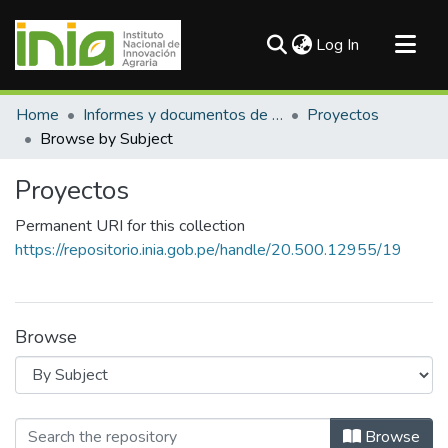
(current)
Log In
Communities & Collections
Home
Informes y documentos de trabajo
Proyectos
All of DSpace
Browse by Subject
Proyectos
Permanent URI for this collection
https://repositorio.inia.gob.pe/handle/20.500.12955/19
Browse
Browsing Proyectos by Subject "Camb
Browse