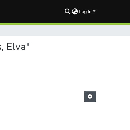
Log In
, Elva"