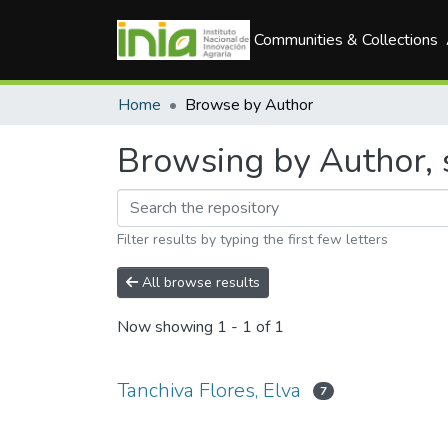
Communities & Collections
Home
Browse by Author
Browsing by Author, s
Filter results by typing the first few letters
All browse results
Now showing
1 - 1 of 1
Tanchiva Flores, Elva
7