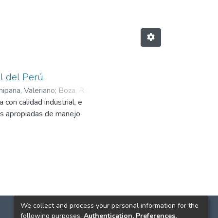
l del Perú.
ipana, Valeriano
;
Boza, R.
;
con calidad industrial, e
inge, Kurt
ías apropiadas de manejo
We collect and process your personal information for the
following purposes:
Authentication, Preferences,