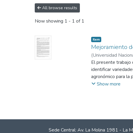
All browse results
Now showing
1 - 1 of 1
Item
Mejoramiento de 
(
Universidad Nacion
Alvarado, A.
El presente trabajo 
;
Zúñiga
identificar variedad
agronómico para la p
Show more
Sede Central: Av. La Molina 1981 - La M