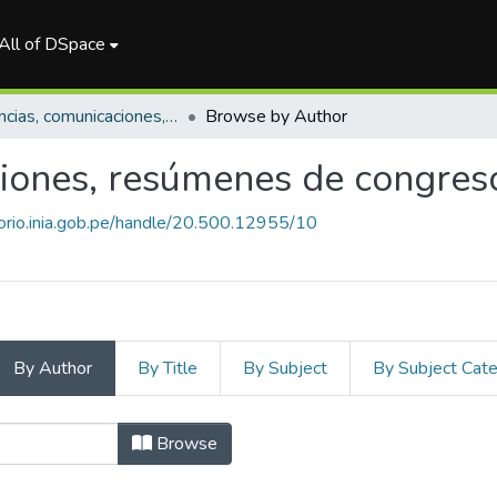
All of DSpace
Ponencias, comunicaciones, resúmenes de congresos
Browse by Author
iones, resúmenes de congres
torio.inia.gob.pe/handle/20.500.12955/10
By Author
By Title
By Subject
By Subject Cat
comunicaciones, resúmenes d
Browse