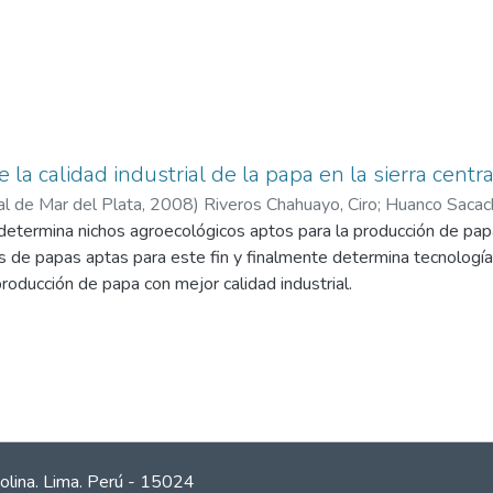
la calidad industrial de la papa en la sierra centra
al de Mar del Plata
,
2008
)
Riveros Chahuayo, Ciro
;
Huanco Sacach
determina nichos agroecológicos aptos para la producción de papa 
 López, Luz Noemí
;
Torres, M.
;
Sanabria, M.
;
Cerrón, R.
;
Manrique Kl
es de papas aptas para este fin y finalmente determina tecnolog
roducción de papa con mejor calidad industrial.
olina. Lima. Perú - 15024