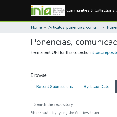
Communities & Collections
Home
Artículos, ponencias, comunicaciones en congresos
Ponencias, comunicac
Permanent URI for this collection
https://reposi
Browse
Recent Submissions
By Issue Date
Browsing Ponencias, 
Filter results by typing the first few letters