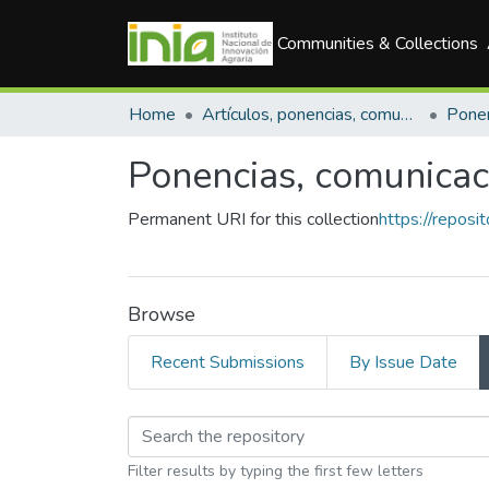
Communities & Collections
Home
Artículos, ponencias, comunicaciones en congresos
Ponencias, comunicac
Permanent URI for this collection
https://reposi
Browse
Recent Submissions
By Issue Date
Browsing Ponencias, 
Filter results by typing the first few letters