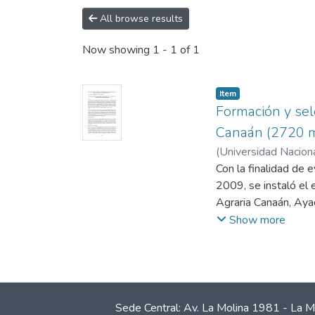
All browse results
Now showing
1 - 1 of 1
Item
Formación y sel
Canaán (2720 m
(
Universidad Naciona
Con la finalidad de 
2009, se instaló el
Agraria Canaán, Aya
msnm. El material g
Show more
Cangallo, Huamanga
usando estadística d
distanciados a 0,8 m
llegó a seleccionar
El rendimiento en gr
Sede Central: Av. La Molina 1981 - La M