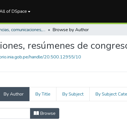
All of DSpace
Ponencias, comunicaciones, resúmenes de congresos
Browse by Author
iones, resúmenes de congres
torio.inia.gob.pe/handle/20.500.12955/10
By Author
By Title
By Subject
By Subject Cat
comunicaciones, resúmenes d
Browse