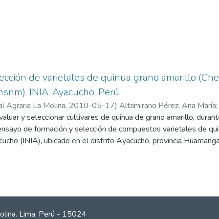
ección de varietales de quinua grano amarillo (Ch
snm), INIA, Ayacucho, Perú
l Agraria La Molina
,
2010-05-17
)
Altamirano Pérez, Ana María
evaluar y seleccionar cultivares de quinua de grano amarillo, dura
 ensayo de formación y selección de compuestos varietales de qui
cucho (INIA), ubicado en el distrito Ayacucho, provincia Huaman
enético estuvo compuesto por 11 entradas de quinua colectada en
 y Huanta. El diseño experimental empleado fue el de Bloques
escriptiva, y la unidad experimental estuvo conformada por un su
 entre surcos y se instaló en la proporción de 1:1, macho: hembra.
 60 familias de medios hermanos, para continuar su evaluación e
ano de la fracción superior fue de 3273,5 t/ha y el de la població
olina. Lima. Perú - 15024