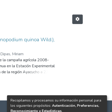
enopodium quinoa Wild.),
;
Dipas, Miriam
nte la campaña agrícola 2008-
nua en la Estación Experimental
ga de la región Ayacucho a 2720
 las provincias de La Mar,
 Completamente Randomizado,
rco de 5,0 m de longitud
 Al finalizar las evaluaciones se
Recopilamos y procesamos su información personal para
n la campaña agrícola 2009-2010.
los siguientes propósitos:
Autenticación, Preferencias,
n fue 2962,18 t/ha. Los cultivares
Reconocimiento y Estadísticas
.