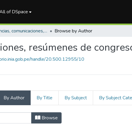
All of DSpace
Ponencias, comunicaciones, resúmenes de congresos
Browse by Author
iones, resúmenes de congres
torio.inia.gob.pe/handle/20.500.12955/10
By Author
By Title
By Subject
By Subject Cat
comunicaciones, resúmenes de
Browse