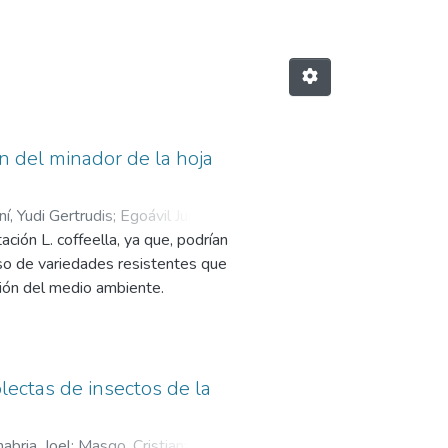
n del minador de la hoja
, Yudi Gertrudis
;
Egoávil Jump,
ción L. coffeella, ya que, podrían
so de variedades resistentes que
ción del medio ambiente.
ectas de insectos de la
abria, Joel
;
Masgo, Cristian
;