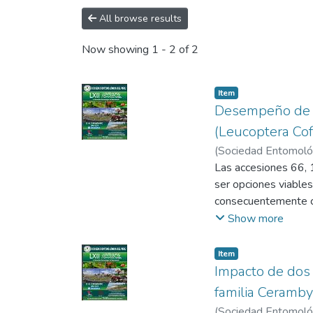
All browse results
Now showing
1 - 2 of 2
Item
Desempeño de 16
(Leucoptera Cof
(
Sociedad Entomológ
Giannfranco
Las accesiones 66, 1
;
Aguirre 
ser opciones viable
consecuentemente con
Show more
Item
Impacto de dos 
familia Ceramby
(
Sociedad Entomológ