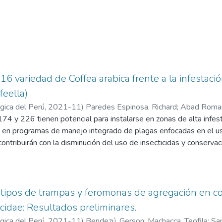
 variedad de Coffea arabica frente a la infestació
feella)
ica del Perú
,
2021-11
)
Paredes Espinosa, Richard
;
Abad Romaní
74 y 226 tienen potencial para instalarse en zonas de alta infesta
Gil, Oniel Jeremías
s en programas de manejo integrado de plagas enfocadas en el u
tribuirán con la disminución del uso de insecticidas y conserva
tipos de trampas y feromonas de agregación en col
cidae: Resultados preliminares.
ica del Perú
,
2021-11
)
Bendezú, Gerson
;
Machacca, Teofila
;
San