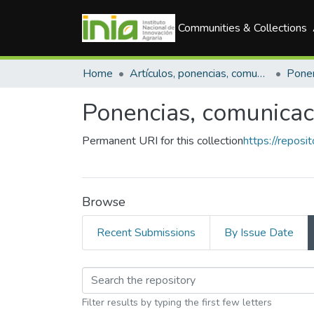
Communities & Collections
Home
Artículos, ponencias, comunicaciones en congresos
Ponencias, comunicac
Permanent URI for this collection
https://reposi
Browse
Recent Submissions
By Issue Date
Browsing Ponencias, 
Filter results by typing the first few letters