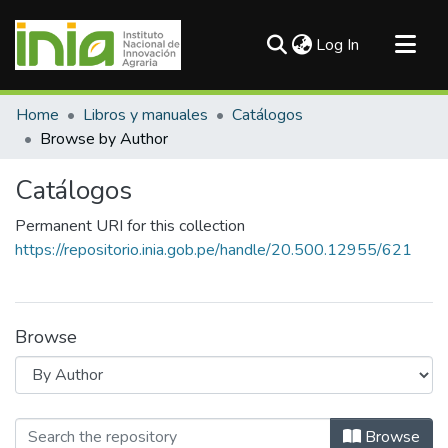
(current)
Log In
Communities & Collections
Home
Libros y manuales
Catálogos
All of DSpace
Browse by Author
Catálogos
Permanent URI for this collection
https://repositorio.inia.gob.pe/handle/20.500.12955/621
Browse
Browsing Catálogos by Author "Abad
Browse