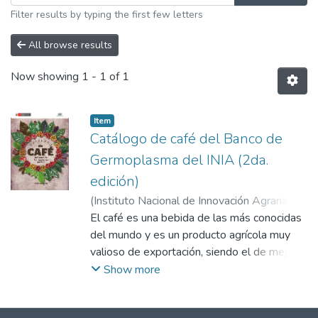
Filter results by typing the first few letters
All browse results
Now showing
1 - 1 of 1
Item
Catálogo de café del Banco de
Germoplasma del INIA (2da.
edición)
(
Instituto Nacional de Innovación Agraria
(INIA)
El café es una bebida de las más conocidas
,
2025-12-05
)
Carrera Rojo, Ronald
Pio
del mundo y es un producto agrícola muy
;
Maraví Loyola, Jazmín Yurema
;
Abad
Romaní, Yudi Gertrudis
valioso de exportación, siendo el de mejor
;
Cornejo Herrera,
José Manuel
calidad el café Arábica, que representa
;
Ramírez Peralta, José Antonio
;
Show more
Oscco Medina, Itnan
aproximadamente el 70 % de la producción
;
Flores Torres, Itala
mundial del café (Anthony et al., 2001). Los