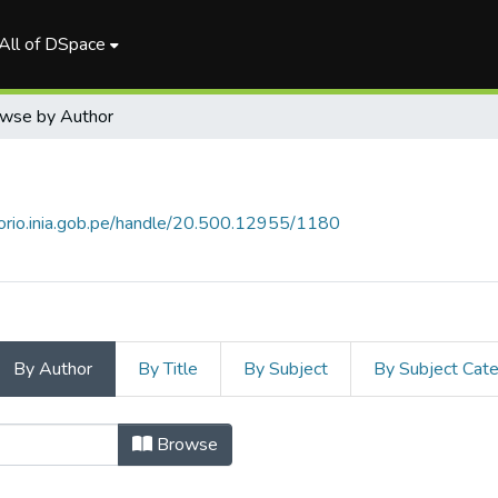
All of DSpace
wse by Author
itorio.inia.gob.pe/handle/20.500.12955/1180
By Author
By Title
By Subject
By Subject Cat
icos by Author "Gutiérrez Ro
Browse