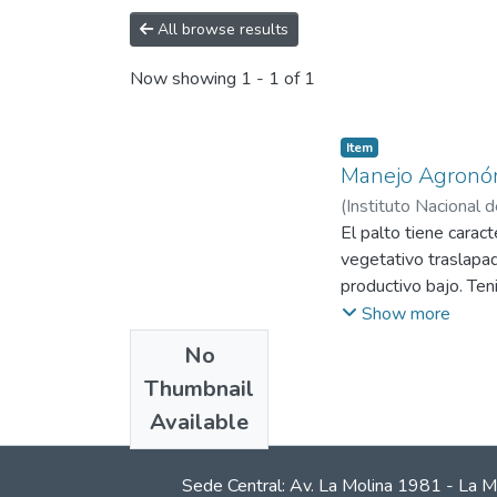
All browse results
Now showing
1 - 1 of 1
Item
Manejo Agronóm
(
Instituto Nacional 
El palto tiene carac
vegetativo traslapad
productivo bajo. Teni
objetivo comercial. 
Show more
postcosecha, riego y 
No
Thumbnail
Available
Sede Central: Av. La Molina 1981 - La M