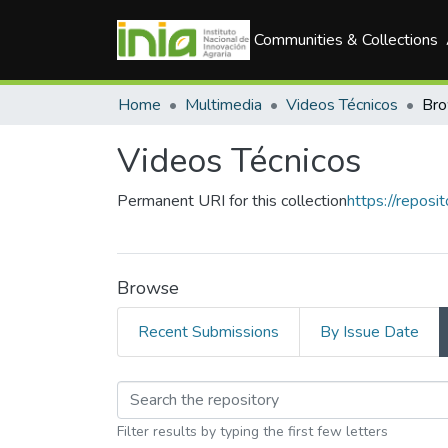
Communities & Collections
Home
Multimedia
Videos Técnicos
Bro
Videos Técnicos
Permanent URI for this collection
https://repos
Browse
Recent Submissions
By Issue Date
Browsing Videos Técn
Filter results by typing the first few letters