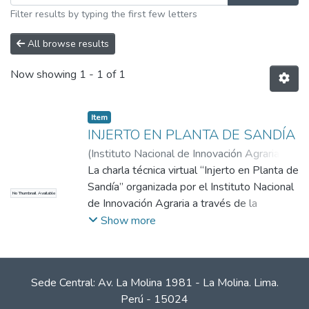
Filter results by typing the first few letters
All browse results
Now showing
1 - 1 of 1
Item
INJERTO EN PLANTA DE SANDÍA
(
Instituto Nacional de Innovación Agraria
,
2020-11-12
La charla técnica virtual “Injerto en Planta de
)
Cosme Cerna, León
Reymundo
Sandía” organizada por el Instituto Nacional
;
Guevara Rodríguez, José
No Thumbnail Available
de Innovación Agraria a través de la
Estación Experimental Agraria Donoso tuvo
Show more
como objetivo fortalecer las capacidades de
los productores, profesionales, técnicos y
público en general; y, dar a conocer las
Sede Central: Av. La Molina 1981 - La Molina. Lima.
tecnologías que se han venido utilizando en
Perú - 15024
el tema de Injerto en Sandía. En esta charla