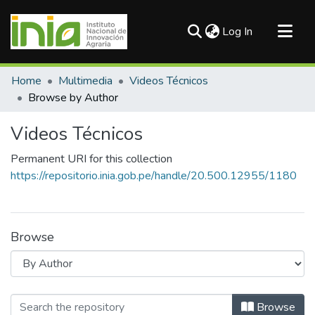
(current)
Log In
Communities & Collections
Home
Multimedia
Videos Técnicos
All of DSpace
Browse by Author
Videos Técnicos
Permanent URI for this collection
https://repositorio.inia.gob.pe/handle/20.500.12955/1180
Browse
Browsing Videos Técnicos by Autho
Browse