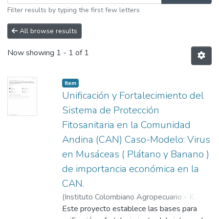
Filter results by typing the first few letters
All browse results
Now showing
1 - 1 of 1
Item
Unificación y Fortalecimiento del
Sistema de Protección
Fitosanitaria en la Comunidad
Andina (CAN) Caso-Modelo: Virus
en Musáceas ( Plátano y Banano )
de importancia económica en la
CAN.
(
Instituto Colombiano Agropecuario - ICA
,
2011-11-01
Este proyecto establece las bases para
)
Barrera Rojas, Ciro
;
Avelio