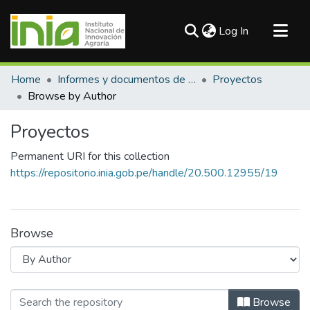
(current)
Log In
Communities & Collections
Home
Informes y documentos de trabajo
Proyectos
All of DSpace
Browse by Author
Proyectos
Permanent URI for this collection
https://repositorio.inia.gob.pe/handle/20.500.12955/19
Browse
Browsing Proyectos by Author "Barrer
Browse